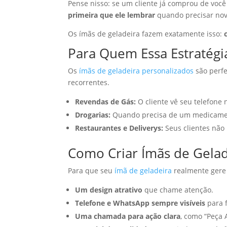
Pense nisso: se um cliente já comprou de você
primeira que ele lembrar
quando precisar no
Os ímãs de geladeira fazem exatamente isso:
Para Quem Essa Estratégi
Os
ímãs de geladeira personalizados
são perfe
recorrentes.
Revendas de Gás:
O cliente vê seu telefone 
Drogarias:
Quando precisa de um medicamento
Restaurantes e Deliverys:
Seus clientes não
Como Criar Ímãs de Gelad
Para que seu
ímã de geladeira
realmente gere f
Um design atrativo
que chame atenção.
Telefone e WhatsApp sempre visíveis
para f
Uma chamada para ação clara
, como “Peça A