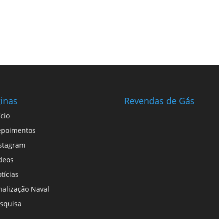
inas
Revendas de Gás
ício
epoimentos
stagram
deos
tícias
nalização Naval
squisa