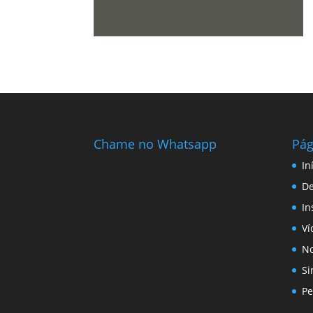
Chame no Whatsapp
Pág
In
D
In
Ví
No
Si
Pe