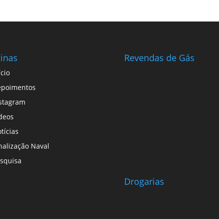
inas
Revendas de Gás
ício
epoimentos
stagram
deos
tícias
nalização Naval
squisa
Drogarias