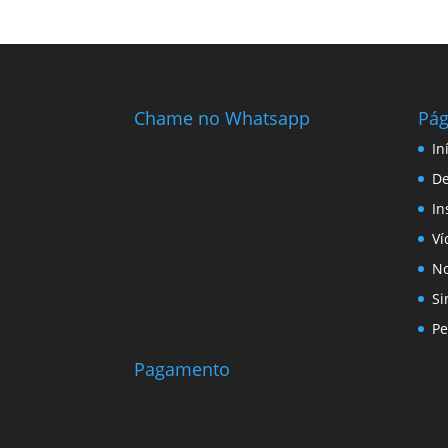
Chame no Whatsapp
Pág
In
D
In
Ví
No
Si
Pe
Pagamento