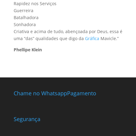
Rapidez nos Serviços
Guerreira
Batalhadora
Sonhadora
Criativa e acima de tudo, abençoada por Deus, essa é
uma “das” qualidades que digo da
Gráfica
Mavicle.”
Phellipe Klein
Chame no Whatsapp
Pagamento
Segurança