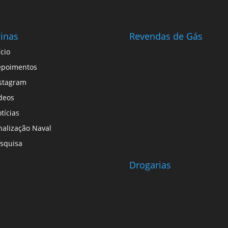
inas
Revendas de Gás
ício
epoimentos
stagram
deos
tícias
nalização Naval
squisa
Drogarias