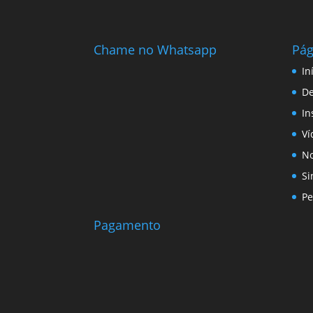
Chame no Whatsapp
Pág
In
D
In
Ví
No
Si
Pe
Pagamento