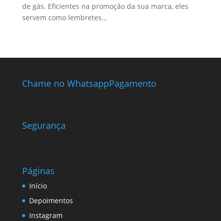
de gás. Eficientes na promoção da sua marca, eles
servem como lembretes...
Chame no Whatsapp
Pagamento
Segurança
Páginas
Início
Depoimentos
Instagram