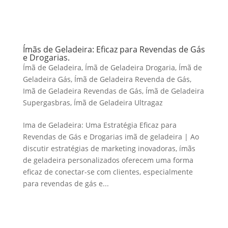
Ímãs de Geladeira: Eficaz para Revendas de Gás
e Drogarias.
Ímã de Geladeira
,
Ímã de Geladeira Drogaria
,
Ímã de
Geladeira Gás
,
Ímã de Geladeira Revenda de Gás
,
Imã de Geladeira Revendas de Gás
,
Ímã de Geladeira
Supergasbras
,
Ímã de Geladeira Ultragaz
Ima de Geladeira: Uma Estratégia Eficaz para
Revendas de Gás e Drogarias imã de geladeira | Ao
discutir estratégias de marketing inovadoras, ímãs
de geladeira personalizados oferecem uma forma
eficaz de conectar-se com clientes, especialmente
para revendas de gás e...