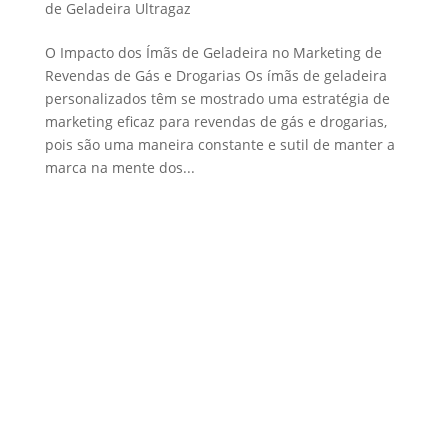
de Geladeira Ultragaz
O Impacto dos Ímãs de Geladeira no Marketing de
Revendas de Gás e Drogarias Os ímãs de geladeira
personalizados têm se mostrado uma estratégia de
marketing eficaz para revendas de gás e drogarias,
pois são uma maneira constante e sutil de manter a
marca na mente dos...