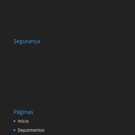
Segurança
Páginas
Início
Depoimentos