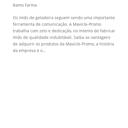
Ramo Farma
Os ímãs de geladeira seguem sendo uma importante
ferramenta de comunicação. A Mavicle-Promo
trabalha com zelo e dedicação, no intento de fabricar
ímãs de qualidade indubitável. Saiba as vantagens
de adquirir os produtos da Mavicle-Promo, a história
da empresa e o...