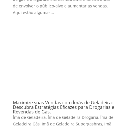
de envolver o público-alvo e aumentar as vendas.
Aqui estão algumas...
Maximize suas Vendas com Ímãs de Geladeira:
Descubra Estratégias Eficazes para Drogarias e
Revendas de Gás.
Ímã de Geladeira
,
Ímã de Geladeira Drogaria
,
Ímã de
Geladeira Gás
,
Ímã de Geladeira Supergasbras
,
Ímã