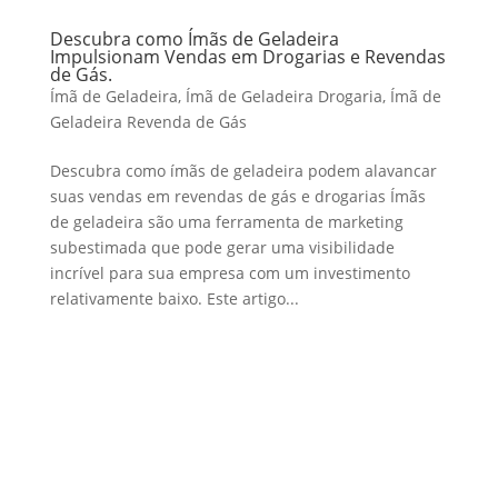
Descubra como Ímãs de Geladeira
Impulsionam Vendas em Drogarias e Revendas
de Gás.
Ímã de Geladeira
,
Ímã de Geladeira Drogaria
,
Ímã de
Geladeira Revenda de Gás
Descubra como ímãs de geladeira podem alavancar
suas vendas em revendas de gás e drogarias Ímãs
de geladeira são uma ferramenta de marketing
subestimada que pode gerar uma visibilidade
incrível para sua empresa com um investimento
relativamente baixo. Este artigo...