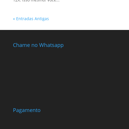
« Entradas Antigas
Chame no Whatsapp
Pagamento