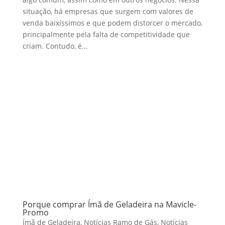
situação, há empresas que surgem com valores de
venda baixíssimos e que podem distorcer o mercado,
principalmente pela falta de competitividade que
criam. Contudo, é...
Porque comprar Ímã de Geladeira na Mavicle-
Promo
Ímã de Geladeira
,
Notícias Ramo de Gás
,
Notícias