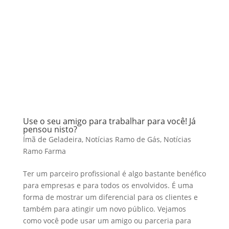
Use o seu amigo para trabalhar para você! Já
pensou nisto?
Ímã de Geladeira
,
Notícias Ramo de Gás
,
Notícias
Ramo Farma
Ter um parceiro profissional é algo bastante benéfico
para empresas e para todos os envolvidos. É uma
forma de mostrar um diferencial para os clientes e
também para atingir um novo público. Vejamos
como você pode usar um amigo ou parceria para