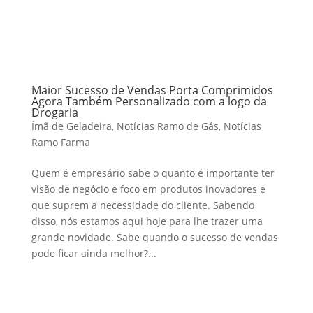
Maior Sucesso de Vendas Porta Comprimidos
Agora Também Personalizado com a logo da
Drogaria
Ímã de Geladeira
,
Notícias Ramo de Gás
,
Notícias
Ramo Farma
Quem é empresário sabe o quanto é importante ter
visão de negócio e foco em produtos inovadores e
que suprem a necessidade do cliente. Sabendo
disso, nós estamos aqui hoje para lhe trazer uma
grande novidade. Sabe quando o sucesso de vendas
pode ficar ainda melhor?...